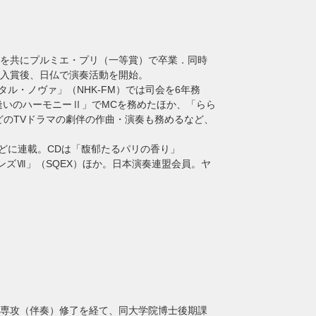
を共にプルミエ・プリ（一等賞）で卒業．同時
位入賞後、日仏で演奏活動を開始。
ル・ノヴァ」（NHK‐FM）では司会を6年務
逢いのハーモニーⅡ」でMCを務めたほか、「らら
どのTVドラマの劇伴の作曲・演奏も務めるなど、
）などに連載。CDは「馥郁たるパリの香り」
ズⅦ」（SQEX）ほか。日本演奏連盟会員。ヤ
専攻（伴奏）修了を経て、同大学院博士後期課