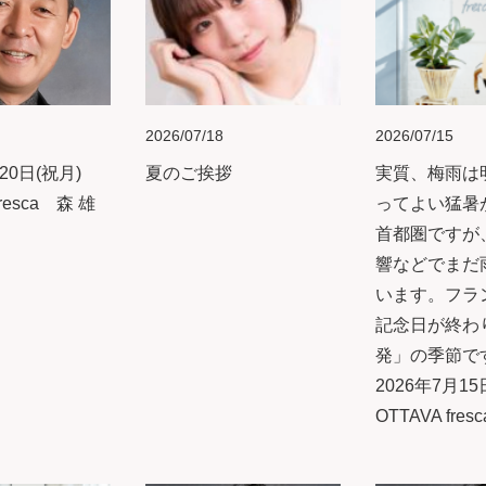
2026/07/18
2026/07/15
20日(祝月)
夏のご挨拶
実質、梅雨は
resca 森 雄
ってよい猛暑
首都圏ですが
響などでまだ
います。フラ
記念日が終わ
発」の季節で
2026年7月1
OTTAVA fresc