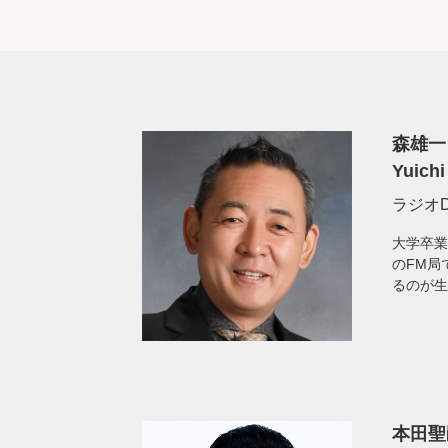
森雄一
Yuichi
ラジオ
大学卒業
のFM局
るのが生
本田聖