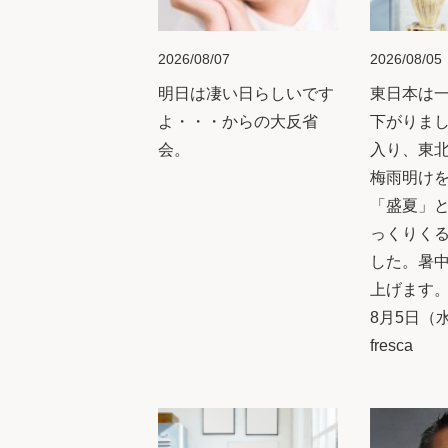
2026/08/07
2026/08/05
明日は凄い日らしいです
東日本は
よ・・・からの大反省
下がりまし
会。
入り、東
梅雨明け
「盛夏」
っくりく
した。暑
上げます。
8月5日（水
fresca