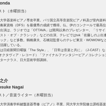
Honda
スト（水曜担当）
大学器楽科ピアノ専攻卒業。パリ国立高等音楽院ピアノ科及び室内楽科
奏家資格（DFS）を最優秀の成績で獲得。仏、伊のコンクールで最高
出演は、ラジオでは「OTTAVA」は開局以来のプレゼンター、「リサイタ
スト・オブ・クラシック」などの出演、テレビではtvk「佐藤しのぶ出
ック」など多数。鶴橋康夫、石橋冠監督らのテレビ東京・WOWOWな
活躍している。
は日経新聞日曜版「The Style」、「日常は音楽と共に」（J-CAST
オクタヴィア・レコード）「ファイナルファンタジーピアノコレクション
タークラス、日大芸術学部講師。
之介
osuke Nagai
スト／音楽ライター（木曜担当）
大学演奏学科鍵盤楽器専修（ピアノ）卒業、同大学大学院修士課程器楽