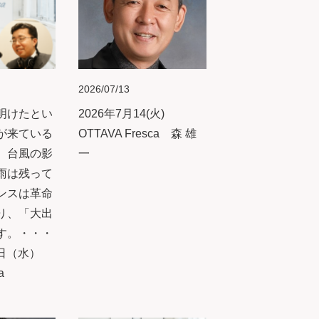
2026/07/13
明けたとい
2026年7月14(火)
が来ている
OTTAVA Fresca 森 雄
、台風の影
一
雨は残って
ンスは革命
り、「大出
す。・・・
5日（水）
a