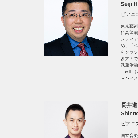
Seiji 
ピアニ
東京藝術
に高等演
メディア
め、「ベ
らクラシ
多方面で
執筆活動
Ⅰ&Ⅱ（
マハマス
長井進
Shinn
ピアニ
国立音楽