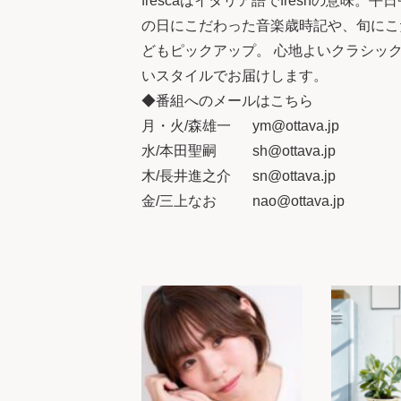
frescaはイタリア語でfreshの意
の日にこだわった音楽歳時記や、旬にこ
どもピックアップ。 心地よいクラシッ
いスタイルでお届けします。
◆番組へのメールはこちら
月・火/森雄一 ym@ottava.jp
水/本田聖嗣 sh@ottava.jp
木/長井進之介 sn@ottava.jp
金/三上なお nao@ottava.jp