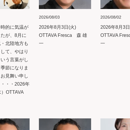
2026/08/03
2026/08/02
一時的に気温が
2026年8月3日(火)
2026年8月3日
たが、8月に
OTTAVA Fresca 森 雄
OTTAVA Fre
北・北陸地方も
一
一
をして、やはり
という言葉がし
る季節になりま
中お見舞い申し
・・・2026年
）OTTAVA