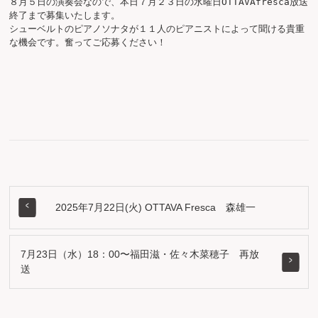
８月５日の演奏会なので、本日７月２３日の水曜日OTTAVAfresca放送
終了まで募集いたします。

シューベルトのピアノソナタが１１人のピアニストによって聞ける貴重
2025年7月22日(火) OTTAVA Fresca 森雄一
7月23日（水）18：00〜福田滋・佐々木菜穂子 再放
送