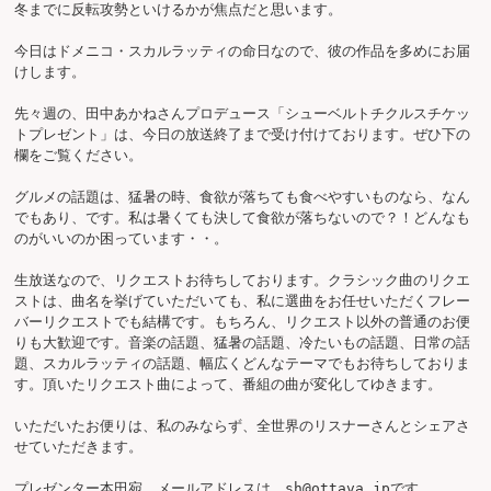
冬までに反転攻勢といけるかが焦点だと思います。

今日はドメニコ・スカルラッティの命日なので、彼の作品を多めにお届
けします。

先々週の、田中あかねさんプロデュース「シューベルトチクルスチケッ
トプレゼント」は、今日の放送終了まで受け付けております。ぜひ下の
欄をご覧ください。

グルメの話題は、猛暑の時、食欲が落ちても食べやすいものなら、なん
でもあり、です。私は暑くても決して食欲が落ちないので？！どんなも
のがいいのか困っています・・。

生放送なので、リクエストお待ちしております。クラシック曲のリクエ
ストは、曲名を挙げていただいても、私に選曲をお任せいただくフレー
バーリクエストでも結構です。もちろん、リクエスト以外の普通のお便
りも大歓迎です。音楽の話題、猛暑の話題、冷たいもの話題、日常の話
題、スカルラッティの話題、幅広くどんなテーマでもお待ちしておりま
す。頂いたリクエスト曲によって、番組の曲が変化してゆきます。

いただいたお便りは、私のみならず、全世界のリスナーさんとシェアさ
せていただきます。

プレゼンター本田宛、メールアドレスは、sh@ottava.jpです。
