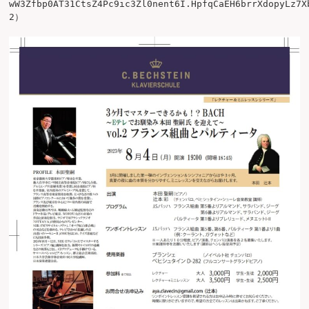
wW3Zfbp0AT31CtsZ4Pc9ic3Zl0nent6I.HpfqCaEH6brrXdopyLz7X
2）
