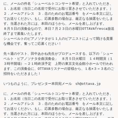
に、メールの件名「シューベルトコンサート希望」と入れていただき、
１．お名前（当日この名前で受付にお取り置きさせていただきます。）
２．メールアドレス　３．念のためのお電話番号　をメール本文に記し
てお送りください。もし、応募多数の場合は、厳正なる抽選をいたしま
す。当選された方には、本田のほうから、メールを差し上げます。

８月５日の演奏会なので、本日７月２３日の水曜日OTTAVAfresca放送
終了まで募集いたします。

シューベルトのピアノソナタが１１人のピアニストによって聞ける貴重
な機会です。奮ってご応募ください！

先々週のゲスト、田中あかね先生がプロデュースする、以下の「シュー
ベルト・ピアノソナタ全曲演奏会」　８月５日火曜日　１４時開演（１
３時半開場）～２１時終演予定　上野の東京文化会館小ホールで行われ
ます、この演奏会に、OTTAVAリスナーの皆様から、１名×３＝３名のご
招待をいただきました！

いつものように、プレゼンター本田宛メール　sh@ottava.jp

に、メールの件名「シューベルトコンサート希望」と入れていただき、
１．お名前（当日この名前で受付にお取り置きさせていただきます。）
２．メールアドレス　３．念のためのお電話番号　をメール本文に記し
てお送りください。もし、応募多数の場合は、厳正なる抽選をいたしま
す。当選された方には、本田のほうから、メールを差し上げます。
