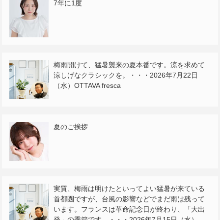
7年に1度
梅雨開けて、猛暑襲来の夏本番です。涼を求めて
涼しげなクラシックを。・・・2026年7月22日
（水）OTTAVA fresca
夏のご挨拶
実質、梅雨は明けたといってよい猛暑が来ている
首都圏ですが、台風の影響などでまだ雨は残って
います。フランスは革命記念日が終わり、「大出
発」の季節です。・・・2026年7月15日（水）