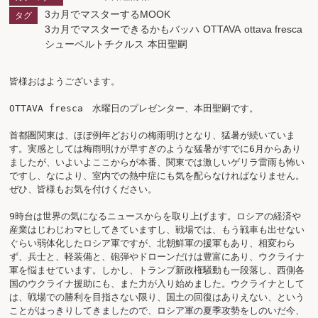
3カ月でマスターするMOOK
タグ
3カ月でマスターできるかもバッハ
OTTAVA
ottava fresca
シューベルトチクルス
本田聖嗣
皆様おはようございます。

OTTAVA fresca　水曜日のプレゼンター、本田聖嗣です。

首都圏関東は、ほぼ例年どおりの梅雨明けとなり、猛暑が続いていま
す。実感としては梅雨明けが早すぎのような猛暑がすでに6月からあり
ましたが、いよいよここからが本番、関東では激しいゲリラ雷雨も怖い
ですし、なにより、室内での熱中症にも気を配らなければなりません。
ぜひ、皆様もお気を付けください。

9時台は世界の気になるニュースからを取り上げます。ロシアの経済や
産業はじわじわマヒしてきていますし、戦場では、もう戦車も出せない
ぐらい弱体化したロシア軍ですが、北朝鮮軍の援軍もあり、相変わら
ず、兵士と、軽装備と、砲弾やドローンだけは豊富にあり、ウクライナ
軍を悩ませています。しかし、トランプ新政権騒動も一段落し、西側各
国のウクライナ援助にも、また力が入り始めました。ウクライナとして
は、戦場での勝利を目指さない限り、国土の回復はありえない、という
ことがはっきりしてきましたので、ロシア軍の夏季攻勢をしのいだ今、