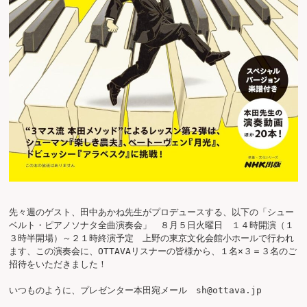
先々週のゲスト、田中あかね先生がプロデュースする、以下の「シュー
ベルト・ピアノソナタ全曲演奏会」　８月５日火曜日　１４時開演（１
３時半開場）～２１時終演予定　上野の東京文化会館小ホールで行われ
ます、この演奏会に、OTTAVAリスナーの皆様から、１名×３＝３名のご
招待をいただきました！

いつものように、プレゼンター本田宛メール　sh@ottava.jp
