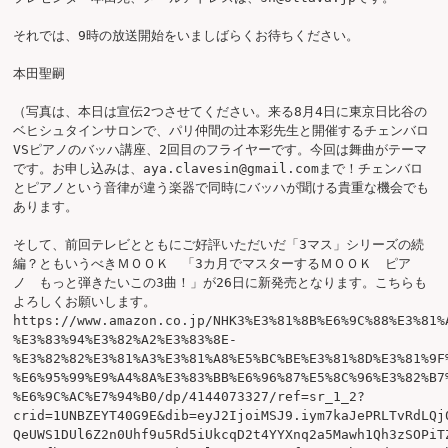
それでは、9時の放送開始をいましばらくお待ちください。

本田聖嗣

（写真は、本日は宣伝2つさせてください。来る8月4日に東京日比谷の
ベヒシュタインサロンで、パリ仲間の辻本彩先生と開催するチェンバロ
VSピアノのバッハ講座、2回目のフライヤーです。今回は舞曲がテーマ
です。お申し込みは、aya.clavesin@gmail.comまで！チェンバロ
とピアノという音律が違う楽器で同時にバッハが聞ける貴重な機会でも
あります。

そして、前回テレビとともにご好評いただいだ「3マス」シリーズの続
編？ともいうべきＭＯＯＫ　「3カ月でマスターするＭＯＯＫ　ピア
ノ　もっと弾きたいこの3曲！」が26日に新発売となります。こちらも
よろしくお願いします。
https://www.amazon.co.jp/NHK3%E3%81%8B%E6%9C%88%E3%81%
%E3%83%94%E3%82%A2%E3%83%8E-
%E3%82%82%E3%81%A3%E3%81%A8%E5%BC%BE%E3%81%8D%E3%81%9F
%E6%95%99%E9%A4%8A%E3%83%BB%E6%96%87%E5%8C%96%E3%82%B7
%E6%9C%AC%E7%94%B0/dp/4144073327/ref=sr_1_2?
crid=1UNBZEYT40G9E&dib=eyJ2IjoiMSJ9.iym7kaJePRLTvRdLQj
QeUWS1DUl6Z2n0Uhf9u5Rd5iUkcqD2t4YYXnq2a5Mawh1Qh3zSOPiT