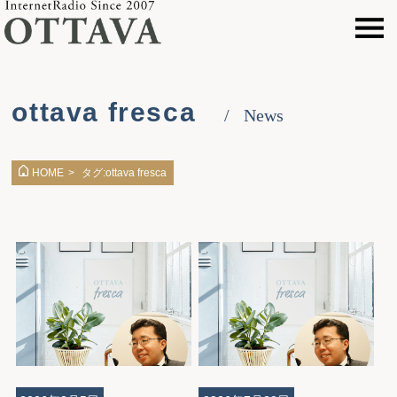
ottava fresca
News
タグ:ottava fresca
HOME
>