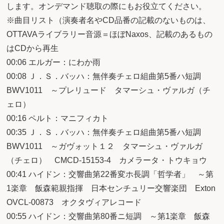
します。オンデマンド聴取の際にもお役立てください。
※曲目リスト（演奏者名やCD品番の記載のないものは、
OTTAVAライブラリー音源＝ほぼNaxos、記載のあるもの
はCDから再生
00:06 エルガー：にわか雨
00:08 Ｊ．Ｓ．バッハ：無伴奏チェロ組曲第5番ハ短調
BWV1011 ～プレリュード タマーシュ・ヴァルガ（チ
ェロ）
00:16 ペルト：マニフィカト
00:35 Ｊ．Ｓ．バッハ：無伴奏チェロ組曲第5番ハ短調
BWV1011 ～ガヴォット１２ タマーシュ・ヴァルガ
（チェロ） CMCD-15153-4 カメラータ・トウキョウ
00:41 ハイドン：交響曲第22番変ホ長調「哲学者」 ～第
1楽章 飯森範親指揮 日本センチュリー交響楽団 Exton
OVCL-00873 オクタヴィアレコード
00:55 ハイドン：交響曲第80番ニ短調 ～第1楽章 飯森