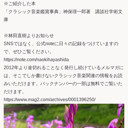
※ご紹介した本
「クラシック音楽鑑賞事典」神保璟一郎著 講談社学術文
庫
※林田直樹よりお知らせ
SNSではなく、
公式note
に日々の記録をつけていますの
で、ぜひご覧ください。
https://note.com/naokihayashida
2012年より途切れることなく発行し続けている
メルマガ
に
は、そこでしか書けないクラシック音楽関連の情報をお読
みいただけます。
バックナンバーの一部
は無料でご覧いた
だけます。
https://www.mag2.com/archives/0001396250/