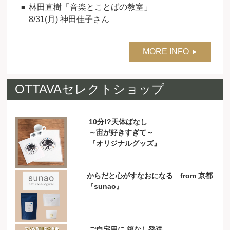
林田直樹「音楽とことばの教室」
8/31(月) 神田佳子さん
MORE INFO
OTTAVAセレクトショップ
10分!?天体ばなし
～宙が好きすぎて～
『オリジナルグッズ』
からだと心がすなおになる from 京都
『sunao』
ご自宅用に 箱なし発送