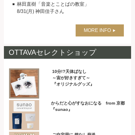
林田直樹「音楽とことばの教室」
8/31(月) 神田佳子さん
MORE INFO
OTTAVAセレクトショップ
10分!?天体ばなし
～宙が好きすぎて～
『オリジナルグッズ』
からだと心がすなおになる from 京都
『sunao』
ご自宅用に 箱なし発送