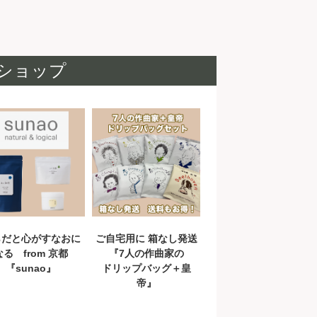
トショップ
らだと心がすなおに
ご自宅用に 箱なし発送
なる from 京都
『7人の作曲家の
『sunao』
ドリップバッグ＋皇
帝』