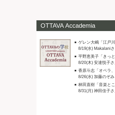
OTTAVA Accademia
ゲレン大嶋「江戸
8/19(水) Makalani
平野恵美子「きっ
8/20(木) 安達悦子
香原斗志「オペラ
8/26(水) 加藤のぞ
林田直樹「音楽と
8/31(月) 神田佳子