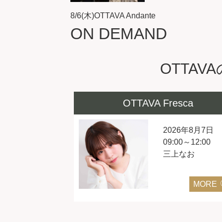
8/6(木)OTTAVA Andante
ON DEMAND
OTTA
OTTAVA Fresca
2026年8月7日
09:00～12:00
三上なお
MORE