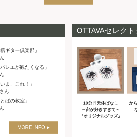
OTTAVAセレク
川橋ギター倶楽部」
さん
とバレエが観たくなる」
さん
、いま、これ！」
みさん
ことばの教室」
10分!?天体ばなし
か
さん
～宙が好きすぎて～
『オリジナルグッズ』
MORE INFO