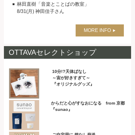
林田直樹「音楽とことばの教室」
8/31(月) 神田佳子さん
MORE INFO
OTTAVAセレクトショップ
10分!?天体ばなし
～宙が好きすぎて～
『オリジナルグッズ』
からだと心がすなおになる from 京都
『sunao』
ご自宅用に 箱なし発送