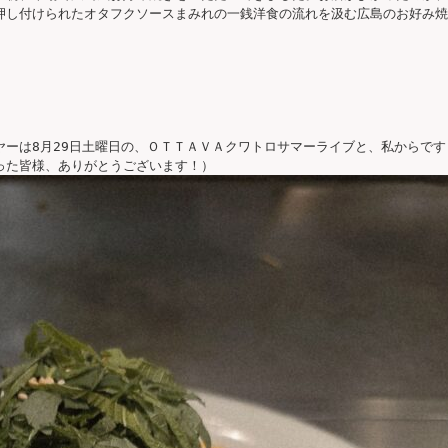
押し付けられたオタフクソースまみれの一銭洋食の流れを汲む広島のお好み焼


ーは8月29日土曜日の、ＯＴＴＡＶＡクワトロサマーライブと、私からです