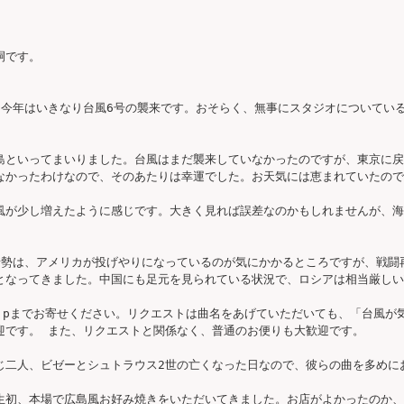
嗣です。

今年はいきなり台風6号の襲来です。おそらく、無事にスタジオについていると
島といってまいりました。台風はまだ襲来していなかったのですが、東京に戻
なかったわけなので、そのあたりは幸運でした。お天気には恵まれていたので
風が少し増えたように感じです。大きく見れば誤差なのかもしれませんが、海
情勢は、アメリカが投げやりになっているのが気にかかるところですが、戦闘
となってきました。中国にも足元を見られている状況で、ロシアは相当厳しい
va.jpまでお寄せください。リクエストは曲名をあげていただいても、「台風
です。 また、リクエストと関係なく、普通のお便りも大歓迎です。

二人、ビゼーとシュトラウス2世の亡くなった日なので、彼らの曲を多めにお
生初、本場で広島風お好み焼きをいただいてきました。お店がよかったのか、