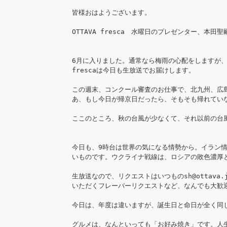
皆様おはようございます。

OTTAVA fresca　水曜日のプレゼンター、本田聖
6月に入りました。通常なら梅雨の心配をしますが、
frescaは今日も生放送でお届けします。

この週末、コンクール審査のお仕事で、北九州、広
あ、もし今日が帰京日だったら、そもそも帰れてい
ここのところ、秋の台風が少なくて、それ以前の台
今日も、9時台は世界の気になる情勢から。イラン
いものです。ウクライナ戦線は、ロシアの敗色濃厚
生放送なので、リクエストはいつものsh@otta
いただくフレーバーリクエストなど、なんでも大歓迎
今日は、年度は違いますが、誕生日と命日が全く同じ
グルメは、なんといっても「お好み焼き」です。人