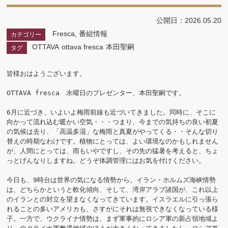
公開日：2026.05.20
Fresca
,
番組情報
カテゴリー
OTTAVA
ottava fresca
本田聖嗣
タグ
皆様おはようございます。

OTTAVA fresca　水曜日のプレゼンター、本田聖嗣です。

6月に近づき、いよいよ梅雨前線も近づいてきました。同時に、そこに
向かって流れ込む暖かい空気・・・つまり、今までの気持ちの良い初夏
の気候は去り、「高温多湿」な梅雨と真夏がやってくる・・そんな切り
替えの時期なわけです。植物にとっては、よい環境なのかもしれません
が、人間にとっては、雨もいやですし、その先の猛暑を考えると、ちょ
っとげんなりしますね。どうぞ体調管理にはお気を付けください。

今日も、9時台は世界の気になる情勢から。イラン・ホルムズ海峡情勢
は、どちらかというと軟化傾向、そして、湾岸アラブ諸国が、これ以上
のイランとの対立を望まなくなってきています。イスラエルに引っ張ら
れることの多いアメリカも、さすがにそれは無視できなくなっている様
子。一方で、ウクライナ情勢は、まず軍事的にロシア軍の新占領地域よ