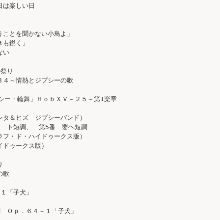
は楽しい日

ことを聞かない小鳥よ」

も鋭く」

い

祭り

４～情熱とジプシーの歌

シー・輪舞」ＨｏｂＸＶ－２５～第1楽章

タ＆ヒズ　ジプシーバンド）

　ト短調、　第5番　嬰ヘ短調

フ・ド・ハイドゥークス版）

ドゥークス版）



歌

１「子犬」

　Ｏｐ．６４－１「子犬」
