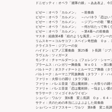
ドニゼッティ：オペラ「連隊の娘」～ああ友よ、今日
ビゼー：オペラ「カルメン」　～前奏曲

ビゼー：オペラ「カルメン」　～ハバネラ「恋はいう
ビゼー：オペラ「カルメン」　～ジプシーの歌「響き
ビゼー：オペラ「カルメン」　～何が出たって怖くな
ビゼー：オペラ「カルメン」　～第4幕への前奏曲

マスネ：組曲第4番「絵のような風景」～ジプシーの
リムスキー＝コルサコフ：スペイン奇想曲　Ｏｐ．３
クライスラー：ジプシーの女

ハイドン：ピアノ三重奏曲　第25番　ト長調「ジプ
ラヴェル：ツィガーヌ

モンティ：チャールダーシュ（フェレンツ・シャーン
ブラームス：ハンガリー舞曲集　ＷｏＯ１　～第1番
バルトーク：オスティナートとルーマニア舞曲（タラ
バルトーク：ルーマニア民族舞曲（タラフ・ド・ハイ
ファリャ：火祭りの踊り（タラフ版）

ファリャ：バレエ音楽「恋は魔術師」～火祭りの踊り
ファリャ：バレエ音楽「恋は魔術師」～悩ましい愛の
サラサーテ：ツィゴイネルワイゼン

ショパン：ワルツ　第6番　変ニ長調　Ｏｐ．６４－
サティ：犬のための本当にぶよぶよした前奏曲

ショパン＝ゴドフスキー：ワルツ　第6番　変ニ長調