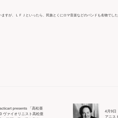
いますが、ＬＦＪといったら、民族とくにロマ音楽などのバンドも名物でした


ticart presents 「高松亜
4月9日
ry」#20 ヴァイオリニスト高松亜
アニス