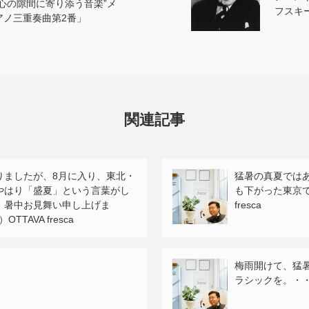
心の隙間に寄り添う音楽”メ
フスキ
アノ三重奏曲第2番」
関連記事
りましたが、8月に入り、東北・
猛暑の真夏では
やはり「盛夏」という言葉がし
も下がった東京です
。暑中お見舞い申し上げま
fresca
TAVA fresca
梅雨開けて、猛
ラシックを。・・・2