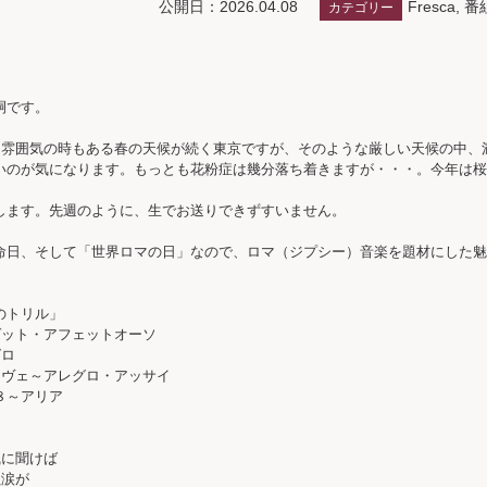
Fresca
,
番
公開日：2026.04.08
カテゴリー
嗣です。

う雰囲気の時もある春の天候が続く東京ですが、そのような厳しい天候の中、
いのが気になります。もっとも花粉症は幾分落ち着きますが・・・。今年は桜
ます。先週のように、生でお送りできずすいません。

命日、そして「世界ロマの日」なので、ロマ（ジプシー）音楽を題材にした魅
トリル」

ット・アフェットオーソ

ロ

ヴェ～アレグロ・アッサイ

～アリア

に聞けば

涙が
