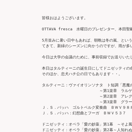
皆様おはようございます。

OTTAVA fresca　水曜日のプレゼンター、本田聖
5月並みに暑い日中もあれば、朝晩は冬の嵐、とい
てきて、新緑のシーズンに向かうのですが、雨が多
今日は大学の会議のために、事前収録でお送りいたし
本日はタルティーニの誕生日にしてドニゼッティの
そのほか、忠犬ハチ公の日でもあります・・。

タルティーニ：ヴァイオリンソナタ　ト短調「悪魔の
　　　　　　　　　　　　　　　～第1楽章　ラルゲ
　　　　　　　　　　　　　　　～第2楽章　アレグ
　　　　　　　　　　　　　　　～第3楽章　グラー
Ｊ．Ｓ．バッハ　ゴルトベルク変奏曲　ＢＷＶ９８８
Ｊ．Ｓ．バッハ：幻想曲とフーガ　ＢＷＶ５３７

ドニゼッティ：オペラ「愛の妙薬」第1幕　～そよ風
ドニゼッティ：オペラ「愛の妙薬」第2幕～人知れぬ