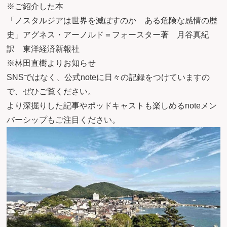
※ご紹介した本
「ノスタルジアは世界を滅ぼすのか ある危険な感情の歴
史」アグネス・アーノルド＝フォースター著 月谷真紀
訳 東洋経済新報社
※林田直樹よりお知らせ
SNSではなく、
公式note
に日々の記録をつけていますの
で、ぜひご覧ください。
より深掘りした記事やポッドキャストも楽しめる
noteメン
バーシップ
もご注目ください。