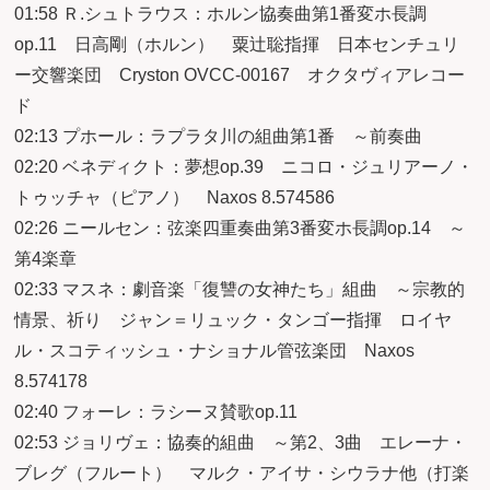
01:58 Ｒ.シュトラウス：ホルン協奏曲第1番変ホ長調
op.11 日高剛（ホルン） 粟辻聡指揮 日本センチュリ
ー交響楽団 Cryston OVCC-00167 オクタヴィアレコー
ド
02:13 プホール：ラプラタ川の組曲第1番 ～前奏曲
02:20 ベネディクト：夢想op.39 ニコロ・ジュリアーノ・
トゥッチャ（ピアノ） Naxos 8.574586
02:26 ニールセン：弦楽四重奏曲第3番変ホ長調op.14 ～
第4楽章
02:33 マスネ：劇音楽「復讐の女神たち」組曲 ～宗教的
情景、祈り ジャン＝リュック・タンゴー指揮 ロイヤ
ル・スコティッシュ・ナショナル管弦楽団 Naxos
8.574178
02:40 フォーレ：ラシーヌ賛歌op.11
02:53 ジョリヴェ：協奏的組曲 ～第2、3曲 エレーナ・
ブレグ（フルート） マルク・アイサ・シウラナ他（打楽