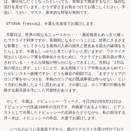
は、重症化しにくくなったといっても、首相まで感染するなど、猛烈な
流行を見せています。どうぞ皆さまお気をつけてお過ごしください。手
洗い、うがい、マスク、基本的な対策が有効です。

 OTTAVA frescaは、今週も生放送でお届けします。

 月曜日は、世界の気なるニュースから・・・最近報道もめっきり減っ
たウクライナ戦争ですが、長期戦になるということは、世界にさまざま
な影響と、そしてさらなる無用の人命の損失と歴史ある国土の破壊をも
たらします。今週もしっかりと見ていきたいと思いますが、ウクライナ
領土にいるロシア軍を弱体化させるために、ウクライナに新兵器が導入
されている・・そんな情報が明らかになってきました。当初は「2月以
前の領土に戻す」ということで、ある意味クリミア半島をあきらめてい
たゼレンスキー政権ですが、どうも最近の戦闘では、「まずクリミアの
ロシア軍をやっつける、半島のロシア化の既成事実は作らせない」とい
う方針に転換したように思われます。その影には、ロシア軍の行動を制
限する新兵器を手にした可能性があります。

 そして、今週は、ドビュッシー・ウィーク。今日2022年8月22日は、
ドビュッシーの生誕160年の当日です。作曲家であるより前に、ピアニ
ストとして出発したドビュッシーの足跡をたどりながら、私の担当する
月～水は、ドビュッシーの作品、大盛でお届けします。

 　いつものように生放送ですから、曲のリクエストを受け付けており