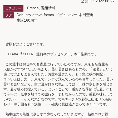
公開日：2022.08.22
Fresca
,
番組情報
カテゴリー
Debussy
ottava fresca
ドビュッシー
本田聖嗣
タグ
生誕160周年
 皆様おはようございます。

 OTTAVA fresca　週前半のプレゼンター、本田聖嗣です。

 この週末はお仕事で名古屋に行っていたのですが、東京も名古屋も、
天候がぐずついたせいもあり、蒸し暑さはあるものの、「猛暑」という
感じではありませんでした。お盆を過ぎたら、もう急に秋の気配・・・
そういえば、先日、東京でトンボが飛んでいるのを目撃しました。暑い
暑いと言いながら、実は夏が好きな私としては、一抹の寂しさを感じま
す。夏が後ろに控えている、ということで一番好きな季節は初夏、そし
て今年は、仕事を離れての旅行を一切しなかったので、盛夏を味わって
いない・・・そんな気分なのです。でも3年ぶりの京都五山送り火も終
わり、甲子園ももう決勝・・・確実に夏は過ぎ去ってゆくようです。

 熱中症の可能性は少しずつ少なくなっていきますが、新型コロナ禍