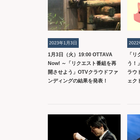
2023年1月3日
202
1月3日（火）19:00 OTTAVA
「リ
Now! ～「リクエスト番組を再
う！
開させよう」OTVクラウドファ
ラウ
ンディングの結果を発表！
ェク