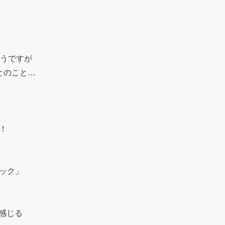
そうですが
とのこと…
！
ック」
感じる