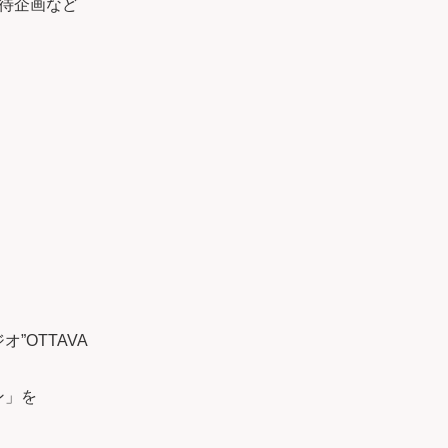
待企画など
。
”OTTAVA
ン」を