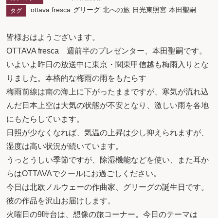
ottava fresca
グリーグ
北への旅
日光東照宮
本田聖嗣
タグ
皆様おはようございます。
OTTAVA fresca 週前半のプレゼンター、本田聖嗣です。
いよいよ昨日の放送中に東京・関東甲信越も梅雨入りとな
りました。本格的な梅雨の雨をもたらす
梅雨前線は南の海上に下がったままですが、寒気が流れ込
んだ日本上空は大気の状態が不安となり、激しい雨を各地
にもたらしています。
日照が少なくなれば、気温の上昇は少し抑えられますが、
湿度は高い状況が続いています。
うっとうしい季節ですが、除湿機能などを使い、また耳か
らはOTTAVAでクールにお過ごしください。
今日は北欧ノルウェーの作曲家、グリーグの誕生日です。
彼の作品を沢山お届けします。
火曜日の9時台は、想像の旅コーナー。今日のテーマは