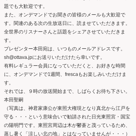
題でも大歓迎です。
また、オンデマンドでお聞きの皆様のメールも大歓迎で
す。関連のある次の生放送日に、読ませていただきます。
全世界のリスナーさんと話題をシェアさせていただきま
す。
プレゼンター本田宛は、いつものメールアドレスです。
sh@ottava.jpにお送りいただけたら幸いです。
有料レギュラー会員になっていただくと、お好きな時間
に、オンデマンドで1週間、frescaもお楽しみいただけま
す。
それでは、９時の放送開始まで、しばらくお待ち下さい。
本田聖嗣
（写真は、神君家康公が東照大権現となり真北から江戸を
守る・・・という意味合いで勧請された日光東照宮・国宝
の陽明門です。東照宮周辺は木が鬱蒼と茂っているため、
蒸し暑く「涼しい北の地」とはなっていませんが・・・）