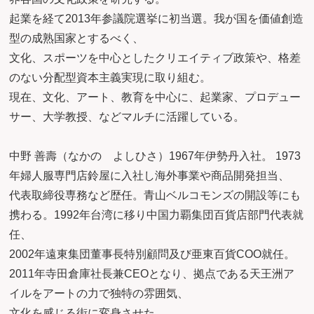
起業を経て2013年参議院選挙に初当選。我が国を価値創造
型の成熟国家とするべく、
文化、スポーツを中心としたクリエイティブ政策や、格差
のない分配型資本主義実現に取り組む。
現在、文化、アート、教育を中心に、起業家、プロデュー
サー、大学教授、などマルチに活躍している。
中野 善壽（なかの よしひさ）1967年伊勢丹入社。 1973
年婦人服専門店鈴屋に入社し海外事業や商品開発担当、
代表取締役専務など歴任。青山ベルコモンズの開設等にも
携わる。1992年台湾に移り中国力覇集団百貨店部門代表就
任、
2002年遠東集団董事長特別顧問及び亜東百貨COO就任。
2011年寺田倉庫社長兼CEOとなり、拠点である天王洲ア
イルをアートの力で独特の雰囲気、
文化を感じる街に変身させた。