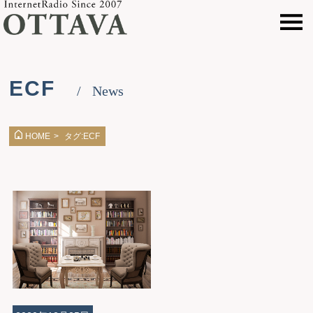
ECF
News
タグ:ECF
HOME
>