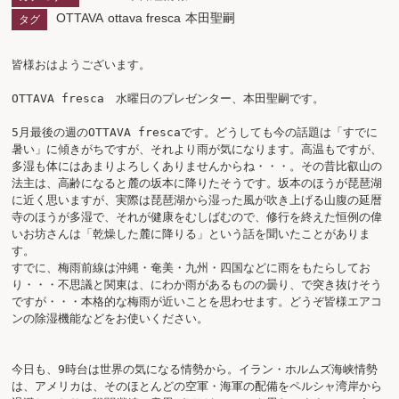
OTTAVA
ottava fresca
本田聖嗣
タグ
皆様おはようございます。

OTTAVA fresca　水曜日のプレゼンター、本田聖嗣です。

5月最後の週のOTTAVA frescaです。どうしても今の話題は「すでに
暑い」に傾きがちですが、それより雨が気になります。高温もですが、
多湿も体にはあまりよろしくありませんからね・・・。その昔比叡山の
法主は、高齢になると麓の坂本に降りたそうです。坂本のほうが琵琶湖
に近く思いますが、実際は琵琶湖から湿った風が吹き上げる山腹の延暦
寺のほうが多湿で、それが健康をむしばむので、修行を終えた恒例の偉
いお坊さんは「乾燥した麓に降りる」という話を聞いたことがありま
す。

すでに、梅雨前線は沖縄・奄美・九州・四国などに雨をもたらしてお
り・・・不思議と関東は、にわか雨があるものの曇り、で突き抜けそう
ですが・・・本格的な梅雨が近いことを思わせます。どうぞ皆様エアコ
ンの除湿機能などをお使いください。

今日も、9時台は世界の気になる情勢から。イラン・ホルムズ海峡情勢
は、アメリカは、そのほとんどの空軍・海軍の配備をペルシャ湾岸から