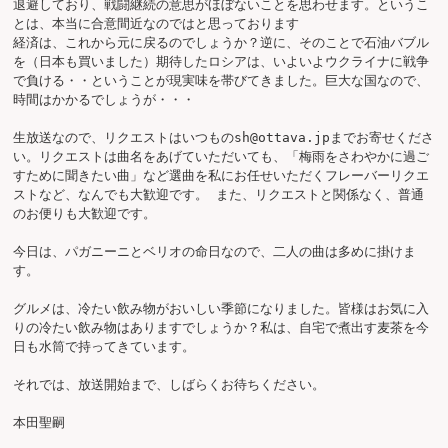
退避しており、戦闘継続の意思がほぼないことを思わせます。というこ
とは、本当に合意間近なのではと思っております

経済は、これから元に戻るのでしょうか？逆に、そのことで石油バブル
を（日本も買いました）期待したロシアは、いよいよウクライナに戦争
で負ける・・ということが現実味を帯びてきました。巨大な国なので、
時間はかかるでしょうが・・・

生放送なので、リクエストはいつものsh@ottava.jpまでお寄せくださ
い。リクエストは曲名をあげていただいても、「梅雨をさわやかに過ご
すために聞きたい曲」など選曲を私にお任せいただくフレーバーリクエ
ストなど、なんでも大歓迎です。 また、リクエストと関係なく、普通
のお便りも大歓迎です。

今日は、パガニーニとベリオの命日なので、二人の曲は多めに掛けま
す。

グルメは、冷たい飲み物がおいしい季節になりました。皆様はお気に入
りの冷たい飲み物はありますでしょうか？私は、自宅で煮出す麦茶を今
日も水筒で持ってきています。

それでは、放送開始まで、しばらくお待ちください。

本田聖嗣
