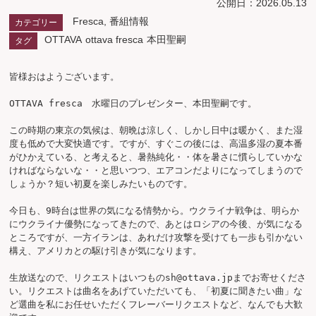
公開日：2026.05.13
Fresca
,
番組情報
カテゴリー
OTTAVA
ottava fresca
本田聖嗣
タグ
皆様おはようございます。

OTTAVA fresca　水曜日のプレゼンター、本田聖嗣です。

この時期の東京の気候は、朝晩は涼しく、しかし日中は暖かく、また湿
度も低めで大変快適です。ですが、すぐこの後には、高温多湿の夏本番
がひかえている、と考えると、暑熱純化・・体を暑さに慣らしていかな
ければならないな・・と思いつつ、エアコンだよりになってしまうので
しょうか？短い初夏を楽しみたいものです。

今日も、9時台は世界の気になる情勢から。ウクライナ戦争は、明らか
にウクライナ優勢になってきたので、あとはロシアの今後、が気になる
ところですが、一方イランは、あれだけ攻撃を受けても一歩も引かない
構え、アメリカとの駆け引きが気になります。

生放送なので、リクエストはいつものsh@ottava.jpまでお寄せくださ
い。リクエストは曲名をあげていただいても、「初夏に聞きたい曲」な
ど選曲を私にお任せいただくフレーバーリクエストなど、なんでも大歓