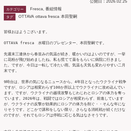
公開日：2026.02.25
Fresca
,
番組情報
カテゴリー
OTTAVA
ottava fresca
本田聖嗣
タグ
皆様おはようございます。

OTTAVA fresca　水曜日のプレゼンター、本田聖嗣です。

先週末三連休から春並みの気温が続き、暖かいのはよいのですが、一挙
に花粉が飛び始めましたね。私も慌てて薬をもらいに病院に行きまし
た。ですが、今日は一転して冷たい雨。気温も天気も変わりやすい二月
末です。

9時台は、世界の気になるニュースから。4年目となったウクライナ戦争
ですが、ロシアは相変わらず100か所以上でウクライナに攻め込んでい
ます。ですが、ウクライナの越境攻撃もじわじわとロシアの体力を奪っ
ています。2026年は、戦闘ではロシアが相変わらず、前進しています
が、ウクライナの反撃が効果的にロシアの体力を削ぐ・・そんな年にな
りそうです。どこかで講和をしない限り、さらなる消耗戦が続くだけな
のですが、それでもロシアは停戦に応じる気はなさそうです。
