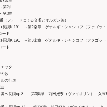
第1楽章
 ～第2曲
 ～第3曲
148番（フォードによる合唱とオルガン編）
曲変ロ長調K.191 ～第2楽章 ゲオルギ・シャシコフ（ファゴ
レコード
曲変ロ長調K.191 ～第3楽章 ゲオルギ・シャシコフ（ファゴ
レコード
リエッタ
警の歌
ロルの行進
想曲
番ヘ長調op.8 ～第3楽章 前田妃奈（ヴァイオリン） 久末航（ピ