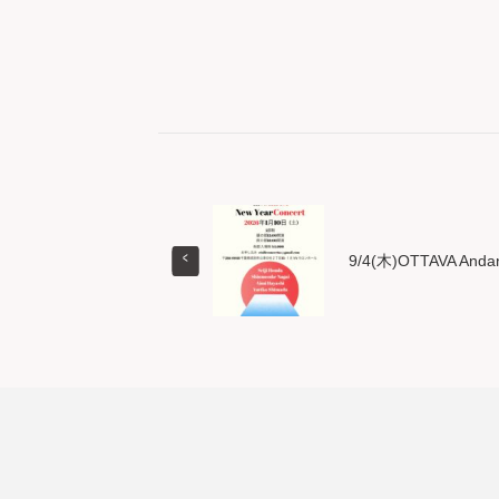
9/4(木)OTTAVA Anda