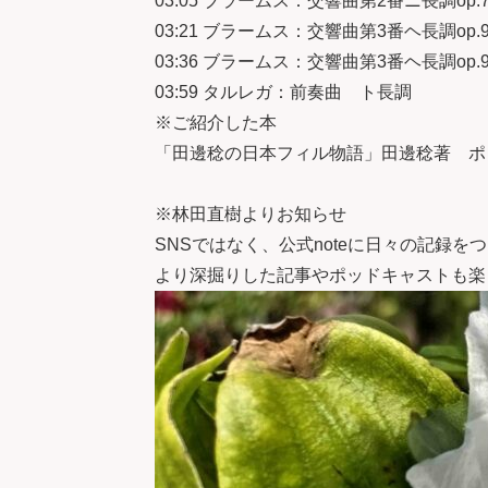
03:05 ブラームス：交響曲第2番ニ長調op
03:21 ブラームス：交響曲第3番ヘ長調op
03:36 ブラームス：交響曲第3番ヘ長調op
03:59 タルレガ：前奏曲 ト長調
※ご紹介した本
「田邊稔の日本フィル物語」田邊稔著 ポ
※林田直樹よりお知らせ
SNSではなく、
公式note
に日々の記録をつ
より深掘りした記事やポッドキャストも楽