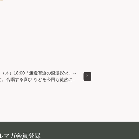
日（木）18:00「渡邊智道の浪漫探求」～
て。合唱する喜び などを今回も徒然に…
ルマガ会員登録