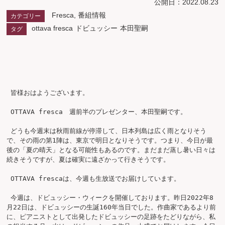
公開日：2022.08.23
Fresca
,
番組情報
カテゴリー
ottava fresca
ドビュッシー
本田聖嗣
タグ
 皆様おはようございます。

 OTTAVA fresca　週前半のプレゼンター、本田聖嗣です。

 どうも今週末は秋雨前線が停滞して、日本列島は広く雨となりそう
で、その雨の第1陣は、東京で明日となりそうです。つまり、今日が最
後の「夏の晴天」となる可能性もあるのです。まだまだ蒸し暑い日々は
続きそうですが、夏は確実に遠ざかって行きそうです。

 OTTAVA frescaは、今週も生放送でお届けしています。

 今週は、ドビュッシー・ウィークを開催しております。昨日2022年8
月22日は、ドビュッシーの生誕160年当日でした。作曲家であるより前
に、ピアニストとして出発したドビュッシーの足跡をたどりながら、私