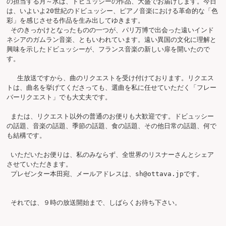
の担当する月～水は、ドビュッシーの作品、大盛でお届けします。今日
は、いよいよ20世紀のドビュッシー、ピアノ音楽における革命的な「色
彩」を感じさせる作品を生み出してゆきます。

 そのきっかけとなったものの一つが、パリ万博で出会った遠いインド
ネシアのガムラン音楽、ともいわれています。遠い異国の文化に理解と
興味を示したドビュッシーが、フランス音楽の新しい扉を開いたので
す。

 　生放送ですから、曲のリクエストを受け付けております。リクエス
トは、曲名を挙げてくださっても、選曲を私に任せていただく「フレー
バーリクエスト」でも大丈夫です。

 または、リクエスト以外の普通のお便りも大歓迎です。ドビュッシー
の話題、音楽の話題、季節の話題、食の話題、その他日常の話題、何で
も結構です。

 いただいたお便りは、私のみならず、全世界のリスナーさんとシェア
させていただきます。

 プレゼンター本田宛、メールアドレスは、
sh@ottava.jp
です。

 それでは、９時の放送開始まで、しばらくお待ち下さい。
