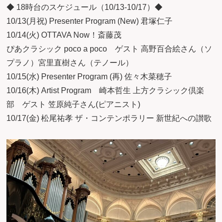
◆ 18時台のスケジュール（10/13-10/17）◆
10/13(月祝) Presenter Program (New) 君塚仁子
10/14(火) OTTAVA Now！斎藤茂
ぴあクラシック poco a poco ゲスト 高野百合絵さん（ソ
プラノ）宮里直樹さん（テノール）
10/15(水) Presenter Program (再) 佐々木菜穂子
10/16(木) Artist Program 崎本哲生 上方クラシック倶楽
部 ゲスト 笠原純子さん(ピアニスト)
10/17(金) 松尾祐孝 ザ・コンテンポラリー 新世紀への讃歌