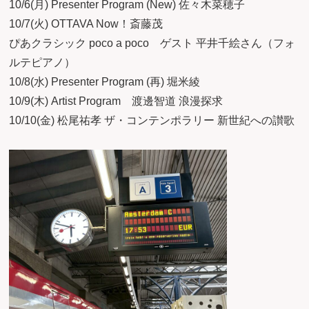
10/6(月) Presenter Program (New) 佐々木菜穂子
10/7(火) OTTAVA Now！斎藤茂
ぴあクラシック poco a poco ゲスト 平井千絵さん（フォ
ルテピアノ）
10/8(水) Presenter Program (再) 堀米綾
10/9(木) Artist Program 渡邊智道 浪漫探求
10/10(金) 松尾祐孝 ザ・コンテンポラリー 新世紀への讃歌