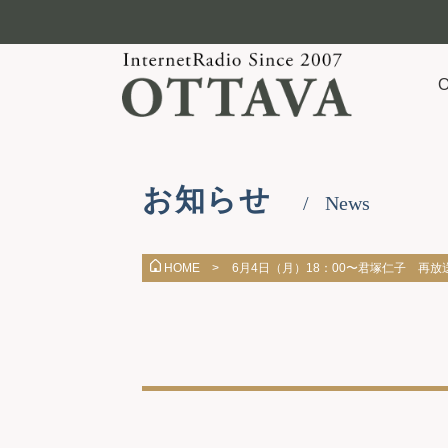
お知らせ
News
6月4日（月）18：00〜君塚仁子 再放
HOME >