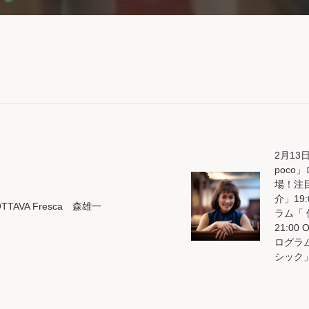
2月13日
poc
場！注
介」19
OTTAVA Fresca 森雄一
ラム「
21:00
ログラ
シック