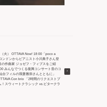
（火） OTTAVA Now! 18:00「poco a
o」ロンドンからピアニスト小川典子さん登
目の作曲家 ジョゼフ・フィブスをご紹
:00 みんなでつくる復興コンサート音のコ
 仙台フィルの我妻雅崇さんとともに」
 OTTAVA Con brio 「2時間のリクエストプ
ム！スウィートクラシック vs.ビタークラ
」