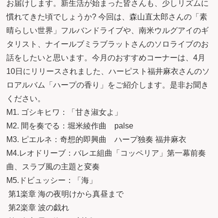
お届けします。新生活が始まった皆さんも、少しリズムに
慣れてきた頃でしょうか? 今回は、森山直太郎さんの「素
晴らしい世界」フルバンドライブや、南米ウルグアイのギ
タリスト、ナイールブミラブラットさんのソロライブのお
話をしたいと思います。今月のおすすめコーナーは、4月
10日にリリースされました、ハーピスト福井麻衣さんのソ
ロアルバム「ハープの香り」をご紹介します。是非お聞き
ください。
M1. ゴシキヒワ：「甘き淑女よ」
M2. 間を奏でる：堀米綾作曲 palse
M3. ピエルネ：奇想的即興曲 ハープ独奏 福井麻衣
M4.レオドリーブ：バレエ組曲「コッペリア」第一幕前奏
曲、スラブ風の主題と変奏
M5.ドビュッシー：「海」
第1楽章 海の夜明けから真昼まで
第2楽章 波の戯れ