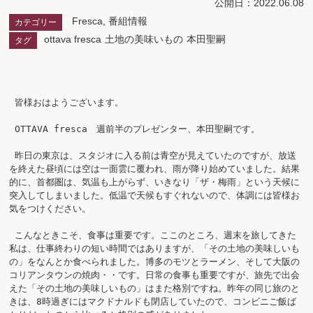
公開日：2022.06.08
Fresca
,
番組情報
カテゴリー
ottava fresca
土地の美味いもの
本田聖嗣
タグ
 皆様おはようございます。

 OTTAVA fresca　週前半のプレゼンター、本田聖嗣です。

 昨日の東京は、スタジオに入る前は青空が見えていたのですが、放送
を終えた昼頃には空は一面雲に覆われ、雨が降り始めていました。結果
的に、首都圏は、気温も上がらず、いきなり「ザ・梅雨」という天候に
突入してしまいました。低温で天候もすぐれないので、体調には皆様お
気をつけください。

 こんなときこそ、食事は重要です。ここのところ、週末を旅してきた
私は、仕事終わりの短い時間ではありますが、「その土地の美味しいも
の」をなんとか食べられました。博多のモツとラーメン、そして大阪の
コリアンタウンの焼肉・・です。日常の食事も重要ですが、旅先で出会
えた「その土地の美味しいもの」はまた格別ですね。昨年の同じ旅のと
きは、8時過ぎにはマクドナルドも閉店していたので、コンビニご飯ば