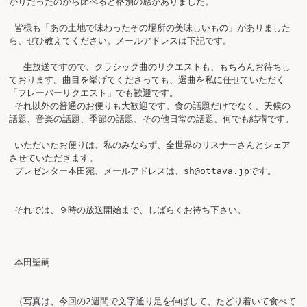
かりだったのから比べると格別の感がありました。

 皆様も「あの土地で味わったその場所の美味しいもの」がありました
ら、ぜひ教えてください。メールアドレスは下記です。

 　生放送ですので、クラシック曲のリクエストも、もちろんお待ちし
ております。曲目を挙げてくださっても、選曲を私に任せていただく
「フレーバーリクエスト」でも歓迎です。

 それ以外の普通のお便りも大歓迎です。食の話題だけでなく、天候の
話題、音楽の話題、季節の話題、その他日常の話題、何でも結構です。

 いただいたお便りは、私のみならず、全世界のリスナーさんとシェア
させていただきます。

 プレゼンター本田宛、メールアドレスは、
sh@ottava.jp
です。

 それでは、９時の放送開始まで、しばらくお待ち下さい。

 本田聖嗣

 （写真は、今回の2週間で文字通り足を伸ばして、たどり着いて食べて