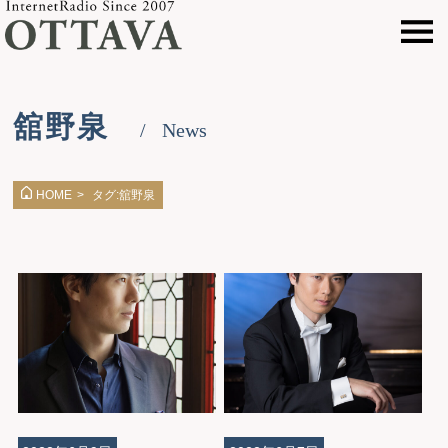
舘野泉
News
タグ:舘野泉
HOME
>