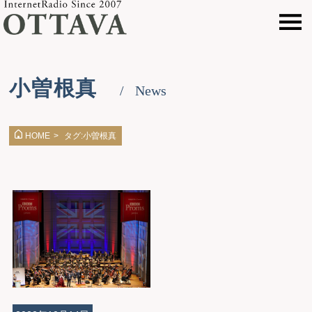
小曽根真
News
タグ:小曽根真
HOME
>