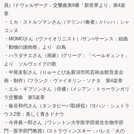
員）/ドヴォルザーク：交響曲第9番「新世界より」第4楽
章
・ミカ・ストルツマンさん（マリンバ奏者）/バッハ：シャ
コンヌ
・MOMOさん（ヴァイオリニスト）/サン=サーンス：組曲
「動物の謝肉祭」より 白鳥
・ハラダチエさん（画家）/グリーグ：「ペールギュント」
より ソルヴェイグの歌
・中尾友彰さん（りゅーとぴあ新潟市民芸術会館音楽企
画・制作）/フランク：ヴァイオリン・ソナタ 第4楽章
・エル・ギブソンさん（俳優）/メシアン：トゥーランガリ
ラ交響曲 第5楽章
・板谷和代さん（タンタビーバ取締役）/ヨハン・シュトラ
ウス2世：美しく青きドナウ
・今井眞一郎さん（ワシントン大学医学部発生生物学部
門・医学部門教授）/ストラヴィンスキー：バレエ「火の