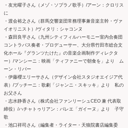
・友光曜子さん（メゾ・ソプラノ歌手）/アーン：クロリス
に
・渡会裕之さん（群馬交響楽団常務理事兼音楽主幹・ヴァ
イオリニスト）/ヴィタリ：シャコンヌ
・森田良平さん（九州シティフィルハーモニー室内合奏団
コントラバス奏者・プロデューサー、大分県竹田市総合文
化ホール『グランツたけた』の音楽企画制作ディレクタ
ー）/マンシーニ：映画「ティファニーで朝食を」より ム
ーン・リバー
・伊藤櫻エリーサさん（デザイン会社スタジオエイジア代
表）/プッチーニ：歌劇「ジャンニ・スキッキ」より 私の
お父さん
・志水静香さん（株式会社ファンリーシュCEO 兼 代表取
締役）/ハチャトゥリアン：バレエ「ガイーヌ」より 子守
歌
・池口祥司さん（編集者・ライター・天狼院書店編集委