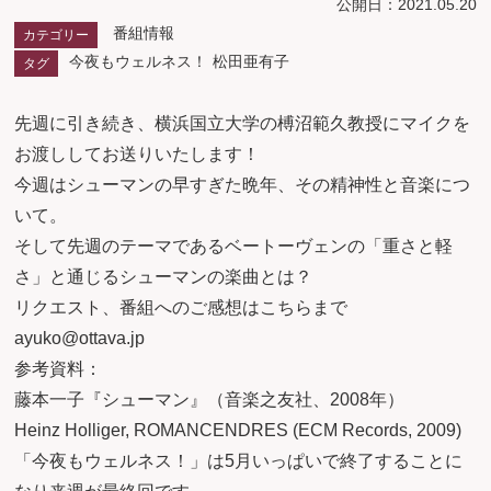
公開日：2021.05.20
番組情報
カテゴリー
今夜もウェルネス！
松田亜有子
タグ
先週に引き続き、横浜国立大学の榑沼範久教授にマイクを
お渡ししてお送りいたします！
今週はシューマンの早すぎた晩年、その精神性と音楽につ
いて。
そして先週のテーマであるベートーヴェンの「重さと軽
さ」と通じるシューマンの楽曲とは？
リクエスト、番組へのご感想はこちらまで
ayuko@ottava.jp
参考資料：
藤本一子『シューマン』（音楽之友社、2008年）
Heinz Holliger, ROMANCENDRES (ECM Records, 2009)
「今夜もウェルネス！」は5月いっぱいで終了することに