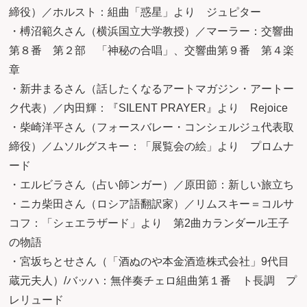
締役）／ホルスト：組曲「惑星」より ジュピター
・榑沼範久さん（横浜国立大学教授）／マーラー：交響曲
第８番 第２部 「神秘の合唱」、交響曲第９番 第４楽
章
・新井まるさん（話したくなるアートマガジン・アートー
ク代表）／内田輝：『SILENT PRAYER』より Rejoice
・柴崎洋平さん（フォースバレー・コンシェルジュ代表取
締役）／ムソルグスキー：「展覧会の絵」より プロムナ
ード
・エルビラさん（占い師ンガー）／原田節：新しい旅立ち
・ニカ柴田さん（ロシア語翻訳家）／リムスキー＝コルサ
コフ：「シェエラザード」より 第2曲カランダール王子
の物語
・宮坂ちとせさん（「酒ぬのや本金酒造株式会社」9代目
蔵元夫人）/バッハ：無伴奏チェロ組曲第１番 ト長調 プ
レリュード