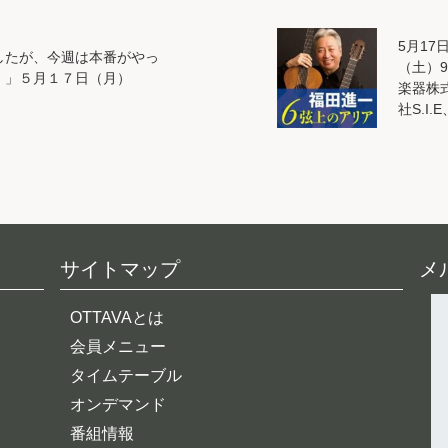
5月17
したが、今週は本番がやっ
（土）9
。」５月１７日（月）
楽器株
社S.I
サイトマップ
メ
OTTAVAとは
会員メニュー
タイムテーブル
オンデマンド
番組情報