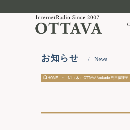
お知らせ
News
4/1（木） OTTAVA Andante 島田優理子
HOME >