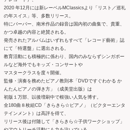
2020 年12月には新レーベルMClassicsより「リスト／巡礼
の年スイス」等、多数リリース。
特にバーバー、南米作品の録音は国内初の曲集で、貴重、
かつ卓越の内容と絶賛される。
発売されたアルバムはいずれもすべて「レコード藝術」誌
にて「特選盤」に選出される。
教育活動にも積極的に係わり、国内のみならずシンガポー
ルなど海外でもキッズ・コンサートや
マスタークラスを度々開催。
監修・演奏を務めたピアノ教則本「DVDですぐわかる か
んたんピアノの弾き方」（成美堂出版）は
初版１万部、以後増刷中で根強い人気を博す。
全180曲８枚組CD「きらきら☆ピアノ」（ビクターエンタ
テインメント）は高評を得て、
リリース後は付随して「きらきら☆子供ワークショップ」
やアウトリーチ活動にも力を注いでいる。