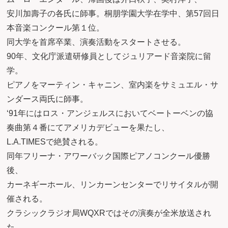
安川加壽子の各氏に師事。桐朋学園大学在学中、第57回日
本音楽コンクール第１位。
同大学を首席卒業、演奏活動をスタートさせる。
90年、文化庁派遣研修員としてジュリアード音楽院に留
学。
ピアノをマーティン・キャニン、室内楽をサミュエル・サ
ンダース両氏に師事。
‘91年にはロス・アンジェルスにおいてベートーベンの協
奏曲第４番にてアメリカデビューを果たし、
L.A.TIMESで絶賛される。
同年フリーナ・アワーバック国際ピアノコンクール優勝
後、
カーネギーホール、リンカーンセンターでリサイタルが開
催される。
クラシックラジオ局WQXRではその演奏が全米放送され
た。