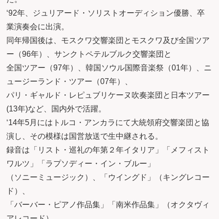
‘92年、ジュリアード・ソリストオーディション優勝、卒
業演奏会に出演。
同年帰国後は、モスクワ交響楽団とモスクワ及び全国ツア
ー（96年）、サンクトペテルブルク交響楽団と
全国ツアー（97年）、韓国ソウル国際音楽祭（01年）、ニ
ュージーランド・ツアー（07年）、
パリ・ギャルド・レピュブリケーヌ吹奏楽団と日本ツアー
(13年)など、国内外で活躍。
‘14年5月にはトルコ・アンカラにて大統領府交響楽団と協
演し、その模様は国営放送で生中継される。
録音は「リスト・巡礼の年第２年イタリア」「メフィスト
ワルツ」「ラプソディー・イン・ブルー」
（ソニーミュージック）、「ウイングド」（キングレコー
ド）、
「バーバー・ピアノ作品集」「南米作品集」（オクタヴィ
アレコード）、