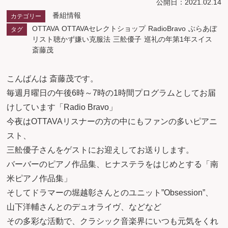
公開日：2021.02.14
番組情報
カテゴリー
OTTAVA
OTTAVAセレクトショップ
RadioBravo
ぶらあぼ
タグ
リスト聴かず嫌い克服法
三舩優子
巡礼の年第1年スイス
斎藤茂
こんばんは 斎藤茂です。
毎週月曜日の午後6時～7時の1時間プログラムとしてお届
けしています「Radio Bravo」
今夜はOTTAVAリスナーの方の中にもファンの多いピアニ
スト、
三舩優子さんをゲストにお迎えしてお送りします。
バーバーのピアノ作品集、ヒナステラをはじめとする「南
米ピアノ作品集」
そしてドラマーの堀越彰さんとのユニット”Obsession”、
山下洋輔さんとのデュオライヴ、などなど
その多彩な活動で、クラシック音楽界にいつも元気をくれ