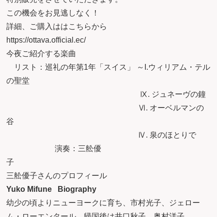
この機会をお見逃しなく！
詳細、ご購入ははこちらから
https://ottava.official.ec/
今夜ご紹介する楽曲
リスト：巡礼の年第1年「スイス」 ～I.ウィリアム・テル
の聖堂
Ⅸ. ジュネーヴの鐘
Ⅵ. オーベルマンの
谷
Ⅳ. 泉のほとりで
演奏：三舩優
子
三舩優子さんのプロフィール
Yuko Mifune Biography
幼少の頃よりニューヨークに育ち、市村光子、ジェロー
ム・ローエンタール、帰国後は井口秋子、奥村洋子、