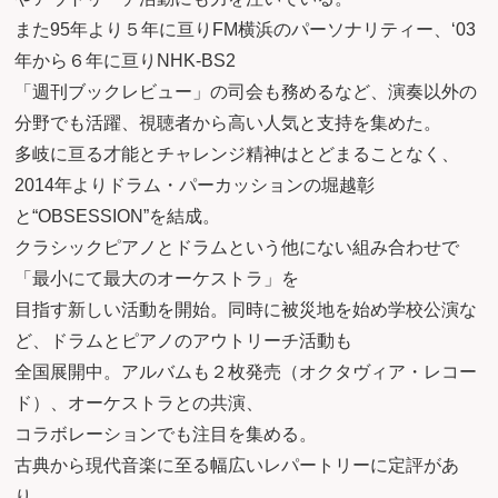
また95年より５年に亘りFM横浜のパーソナリティー、‘03
年から６年に亘りNHK-BS2
「週刊ブックレビュー」の司会も務めるなど、演奏以外の
分野でも活躍、視聴者から高い人気と支持を集めた。
多岐に亘る才能とチャレンジ精神はとどまることなく、
2014年よりドラム・パーカッションの堀越彰
と“OBSESSION”を結成。
クラシックピアノとドラムという他にない組み合わせで
「最小にて最大のオーケストラ」を
目指す新しい活動を開始。同時に被災地を始め学校公演な
ど、ドラムとピアノのアウトリーチ活動も
全国展開中。アルバムも２枚発売（オクタヴィア・レコー
ド）、オーケストラとの共演、
コラボレーションでも注目を集める。
古典から現代音楽に至る幅広いレパートリーに定評があ
り、