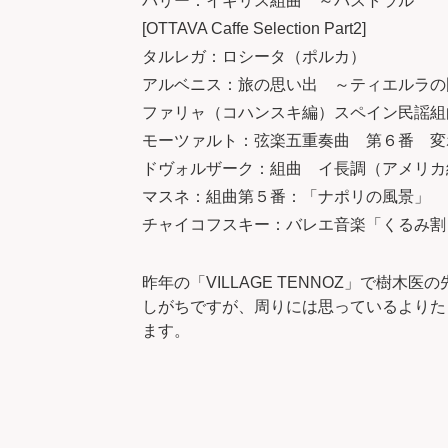
パリー：イギリス組曲 ～パストラル
[OTTAVA Caffe Selection Part2]
タルレガ：ロシータ（ポルカ）
アルベニス：旅の思い出 ～ティエルラの
ファリャ（コハンスキ編）スペイン民謡組
モーツァルト：弦楽五重奏曲 第６番 変
ドヴォルザーク：組曲 イ長調（アメリカ
マスネ：組曲第５番：「ナポリの風景」 
チャイコフスキー：バレエ音楽「くるみ割
昨年の「VILLAGE TENNOZ」で
しがちですが、周りには思っているよりた
ます。