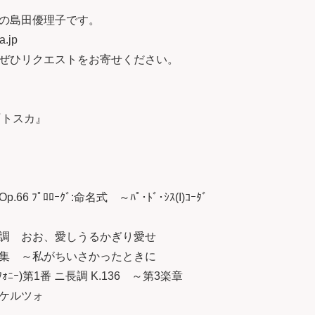
日担当の島田優理子です。
.jp
ぜひリクエストをお寄せください。
ニ『トスカ』
２
ﾌﾟﾛﾛｰｸﾞ:命名式 ～ﾊﾟ･ﾄﾞ･ｼｽ(I)ｺｰﾀﾞ
調 おお、愛しうるかぎり愛せ
集 ～私がちいさかったときに
ｼﾝﾌｫﾆｰ)第1番 ニ長調 K.136 ～第3楽章
ケルツォ