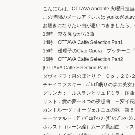
こんにちは。OTTAVA Andante 火曜
この時間のメールアドレスは yuriko@ottava
お聴きになりたい曲が思いつきましたら、
13時 空を見ながら3曲
14時 OTTAVA Caffe Selection Part1
15時 優理子のCiao Opera プッチー
16時 OTTAVA Caffe Selection Part2
[OTTAVA Caffe Selection Part1]
ダヴィドフ：泉のほとりで Ｏｐ．２０-
チャイコフスキー：ﾊﾞﾚｴ｢眠りの森の美女｣Op.66 
グリンカ：「ルスランとリュドミラ」序曲
リスト：愛の夢―３つの夜想曲 ～変イ長
カントルーヴ：オーヴェルニュの歌 第５
モーツァルト：ﾃﾞｨｳﾞｪﾙﾃｨﾒﾝﾄ(ｻﾞﾙﾂﾌﾞﾙｸ･
ホルスト（レーン編）ムーア風組曲 ～ス