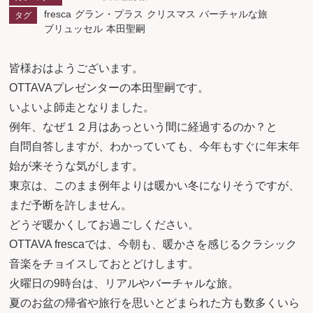
fresca
グラン・プラス
クリスマス
バーチャルな旅
タグ
ブリュッセル
本田聖嗣
皆様おはようございます。
OTTAVAプレゼンターの本田聖嗣です。
いよいよ師走となりました。
例年、なぜ１２月はあっという間に経過するのか？と
自問自答しますが、わかっていても、今年もすぐに年末年
始が来そうな気がします。
東京は、このまま例年よりは暖かい冬になりそうですが、
まだ予断を許しません。
どうぞ暖かくしてお過ごしください。
OTTAVA frescaでは、今朝も、暖かさを感じるクラシック
音楽をチョイスしておとどけします。
火曜日の9時台は、リアルやバーチャルな旅。
夏のお盆の帰省や旅行を思いとどまられた方も数多くいら