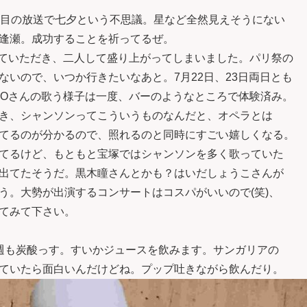
回目の放送で七夕という不思議。星など全然見えそうにない
逢瀬。成功することを祈ってるぜ。
来ていただき、二人して盛り上がってしまいました。パリ祭の
いので、いつか行きたいなあと。7月22日、23日両日とも
KOさんの歌う様子は一度、バーのようなところで体験済み。
き、シャンソンってこういうものなんだと、オペラとは
てるのが分かるので、照れるのと同時にすごい嬉しくなる。
てるけど、もともと宝塚ではシャンソンを多く歌っていた
出てたそうだ。黒木瞳さんとかも？はいだしょうこさんが
う。大勢が出演するコンサートはコスパがいいので(笑)、
てみて下さい。
週も炭酸っす。すいかジュースを飲みます。サンガリアの
ていたら面白いんだけどね。プップ吐きながら飲んだり。