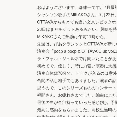
おはようございます、森雄一です。7月最
シャンソン歌手のMIKAKOさん。7月22
OTTAVAからもとても近い文京シビック
23日はまだチケットあるみたい。興味を
MIKAKOさんご出演は午前11時から。
先週は、ぴあクラシックとOTTAVAが新
演奏会「pocp a pocp & OTTAVA C
ラ・フォル・ジュルネでは聞いたことがあ
初めてで、優しく、時に力強い演奏に大感
演奏自体は70分で、トークが入るのは意
合間の話し相手でもありました。演者の話
思うので、このシリーズもののコンサート
福間さん、お疲れさまでした。編曲にこだ
最後の曲が全部持っていった感じ(笑)。
最高に感動をもらいました。高校生当時の