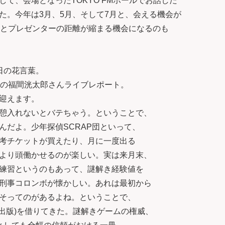
て、会場となったTOKYO FMホールでお話した
た。今年は3月、5月、そして7月と、会える機会が
ナーとプレゼンターの距離が縮まる機会になるのも
日の花言葉。
週の福間洸太郎さんライブレポート。
を迎えます。
憩入れないとバテちゃう。ということで、
んだよ。少年探偵SCRAP団といって、
考チケットが買えたり、月に一度出る
より頭働かせるのが楽しい。実は来月末、
練習というのもあって、謎解き経験値を
刑事コロンボが懐かしい。あれは最初から
そってのがあるよね。ということで、
P出版)を借りてきた。謎解きゲームの権威、