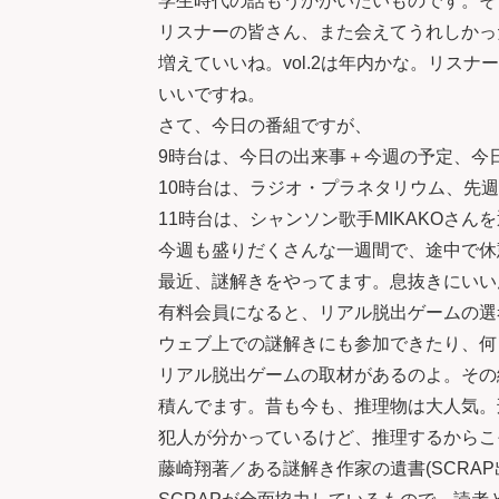
学生時代の話もうかがいたいものです。そし
リスナーの皆さん、また会えてうれしかっ
増えていいね。vol.2は年内かな。リス
いいですね。
さて、今日の番組ですが、
9時台は、今日の出来事＋今週の予定、今
10時台は、ラジオ・プラネタリウム、先
11時台は、シャンソン歌手MIKAKOさん
今週も盛りだくさんな一週間で、途中で休
最近、謎解きをやってます。息抜きにいい
有料会員になると、リアル脱出ゲームの選
ウェブ上での謎解きにも参加できたり、何
リアル脱出ゲームの取材があるのよ。その
積んでます。昔も今も、推理物は大人気。
犯人が分かっているけど、推理するからこ
藤崎翔著／ある謎解き作家の遺書(SCRA