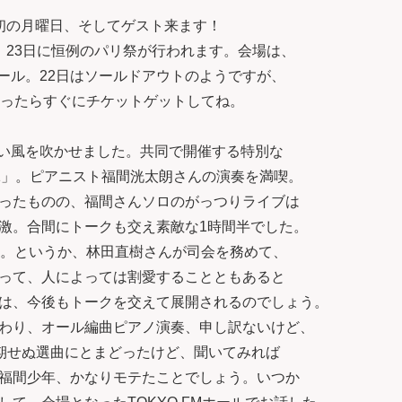
初の月曜日、そしてゲスト来ます！
日、23日に恒例のパリ祭が行われます。会場は、
ホール。22日はソールドアウトのようですが、
持ったらすぐにチケットゲットしてね。
しい風を吹かせました。共同で開催する特別な
lub vol.1」。ピアニスト福間洸太朗さんの演奏を満喫。
ったものの、福間さんソロのがっつりライブは
激。合間にトークも交え素敵な1時間半でした。
外。というか、林田直樹さんが司会を務めて、
って、人によっては割愛することともあると
は、今後もトークを交えて展開されるのでしょう。
わり、オール編曲ピアノ演奏、申し訳ないけど、
予期せぬ選曲にとまどったけど、聞いてみれば
福間少年、かなりモテたことでしょう。いつか