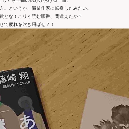
者としても全幅の信頼がおける一冊。
方。というか、職業作家に転身したみたい。
賞とな！こりゃ読む順番、間違えたか？
せて疲れを吹き飛ばせ？！