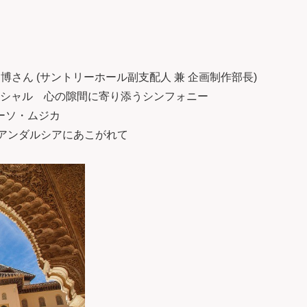
中鉢智博さん (サントリーホール副支配人 兼 企画制作部長)
y 夏のスペシャル 心の隙間に寄り添うシンフォニー
リチオーソ・ムジカ
 本田聖嗣 アンダルシアにあこがれて