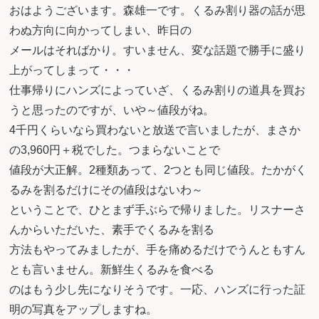
おはようございます。森雄一です。くるみ割り器の話が思
わぬ方向に向かってしまい、昨日の
メールはそればかり。すいません、変な話題で勝手に盛り
上がってしまって・・・
仕事帰りにハンズによっていざ、くるみ割りの道具を買お
うと思ったのですが、いや～値段がね。
4千円くらいなら買わないと放送で言いましたが、まさか
の3,960円＋税でした。つまらないことで
値段が大正解。2種類あって、2つとも同じ値段。たかがく
るみを割るだけにその値段はないわ～
ということで、ひとまず手ぶらで帰りました。リスナーさ
んからいただいた、素手でくるみを割る
方法もやってみましたが、手を痛めるだけでうんともすん
とも言いません。新鮮生くるみを食べる
のはもう少し先になりそうです。一応、ハンズに行った証
明の写真をアップしますね。