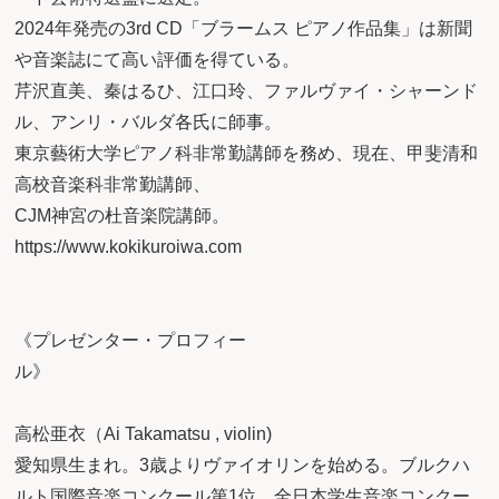
2024年発売の3rd CD「ブラームス ピアノ作品集」は新聞
や音楽誌にて高い評価を得ている。
芹沢直美、秦はるひ、江口玲、ファルヴァイ・シャーンド
ル、アンリ・バルダ各氏に師事。
東京藝術大学ピアノ科非常勤講師を務め、現在、甲斐清和
高校音楽科非常勤講師、
CJM神宮の杜音楽院講師。
https://www.kokikuroiwa.com
《プレゼンター・プロフィー
ル
高松亜衣（Ai Takamatsu , violin)
愛知県生まれ。3歳よりヴァイオリンを始める。ブルクハ
ルト国際音楽コンクール第1位、全日本学生音楽コンクー