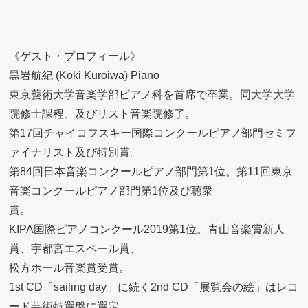
《ゲスト・プロフィール》
黒岩航紀 (Koki Kuroiwa) Piano
東京藝術大学音楽学部ピアノ科を首席で卒業。同大学大学
院修士課程、及びリスト音楽院修了。
第17回チャイコフスキー国際コンクールピアノ部門セミフ
ァイナリスト及び特別賞。
第84回日本音楽コンクールピアノ部門第1位。第11回東京
音楽コンクールピアノ部門第1位及び聴衆
賞
KIPA国際ピアノコンクール2019第1位。青山音楽賞新人
賞、宇都宮エスペール賞、
松方ホール音楽賞受賞。
1st CD「sailing day」に続く2nd CD「展覧会の絵」はレコ
ード芸術特選盤に選定。