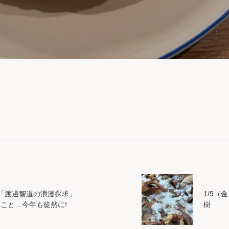
00「渡邊智道の浪漫探求」
1/9（金）
うこと…今年も徒然に!
樹