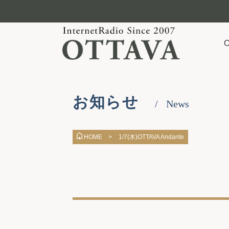
お知らせ
News
1/7(木)OTTAVA Andante
HOME >