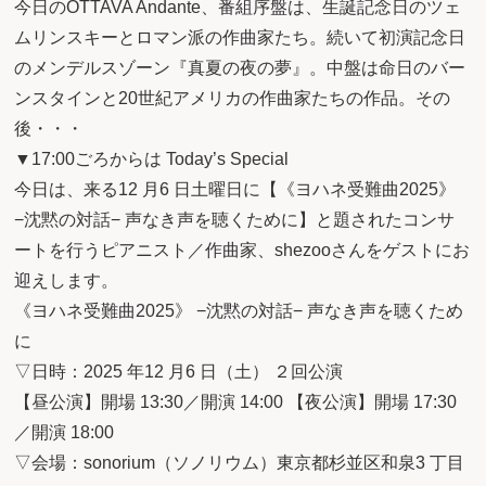
今日のOTTAVA Andante、番組序盤は、生誕記念日のツェ
ムリンスキーとロマン派の作曲家たち。続いて初演記念日
のメンデルスゾーン『真夏の夜の夢』。中盤は命日のバー
ンスタインと20世紀アメリカの作曲家たちの作品。その
後・・・
▼17:00ごろからは Today’s Special
今日は、来る12 月6 日土曜日に【《ヨハネ受難曲2025》
−沈黙の対話− 声なき声を聴くために】と題されたコンサ
ートを行うピアニスト／作曲家、shezooさんをゲストにお
迎えします。
《ヨハネ受難曲2025》 −沈黙の対話− 声なき声を聴くため
に
▽日時：2025 年12 月6 日（土） ２回公演
【昼公演】開場 13:30／開演 14:00 【夜公演】開場 17:30
／開演 18:00
▽会場：sonorium（ソノリウム）東京都杉並区和泉3 丁目