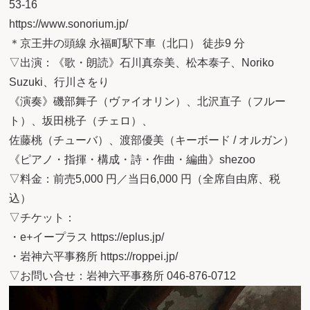
53-16
https://www.sonorium.jp/
＊京王井の頭線 永福町駅下車（北口） 徒歩9 分
▽出演：《歌・朗読》石川真奈美、松本泰子、Noriko
Suzuki、行川さをり
《演奏》磯部舞子（ヴァイオリン）、北沢直子（フルー
ト）、坂田桃子（チェロ）、
佐藤桃（チューバ）、渡部優美（キーボード / オルガン）
《ピアノ・指揮・構成・詩・作曲・編曲》shezoo
▽料金：前売5,000 円／当日6,000 円（全席自由席、税
込）
▽チケット：
・e+イープラス
https://eplus.jp/
・岩神六平事務所
https://roppei.jp/
▽お問い合せ：岩神六平事務所 046-876-0712