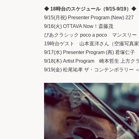
◆ 18時台のスケジュール（9/15-9/19）◆
9/15(月祝) Presenter Program (New) 227
9/16(火) OTTAVA Now！斎藤茂
ぴあクラシック poco a poco マン
19時台ゲスト 山本直洋さん（空撮写真
9/17(水) Presenter Program (再) 君塚仁子
9/18(木) Artist Program 崎本哲生 
9/19(金) 松尾祐孝 ザ・コンテンポラリー