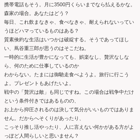
携帯電話もそう。月に3500円くらいまでなら払えるかな。
森家の場合。あなたはどう？
毎日、これ飲まなきゃ、食べなきゃ、耐えられないってい
うほどハマっているものはある？
質素倹約な生活はいつかは破綻する。そうであってほし
い、蔦谷重三郎が思うのはそこだね。
一時的に生活が豊かになっても、娯楽なし、贅沢なしな
ら、何のために仕事しているのか
わからない。たまには御馳走食べようよ。旅行に行こう
よ。プレゼントもあげたいよ。
戦中の「贅沢は敵」も同じですね。この場合は戦争中だけ
という条件付きではあるものの、
お上から抑圧されるのは決して気分がいいものではありま
せん。だからへそくりがあったり、
こっそり推し活やったり、人に言えない何かがある方がよ
っぽど人間らしいと思いません？