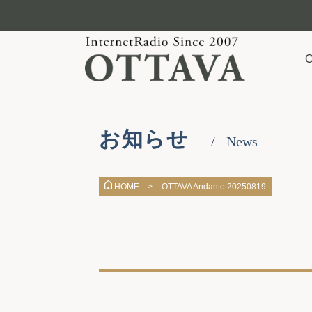
お知らせ
News
OTTAVA Andante 20250819
HOME >