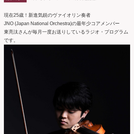
現在25歳！新進気鋭のヴァイオリン奏者
JNO (Japan National Orchestra)の最年少コアメンバー
東亮汰さんが毎月一度お送りしているラジオ・プログラム
です。