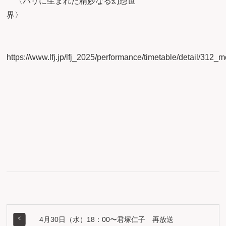
〈パリに生まれた精妙なる幻想世
界
https://www.lfj.jp/lfj_2025/performance/timetable/detail/312_
4月30日（水）18：00〜君塚仁子 再放送