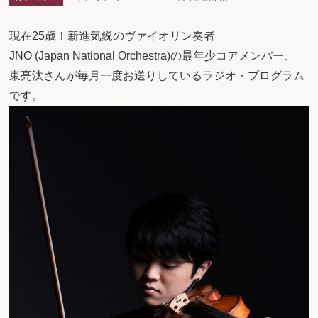
現在25歳！新進気鋭のヴァイオリン奏者
JNO (Japan National Orchestra)の最年少コアメンバー、
東亮汰さんが毎月一度お送りしているラジオ・プログラム
です。